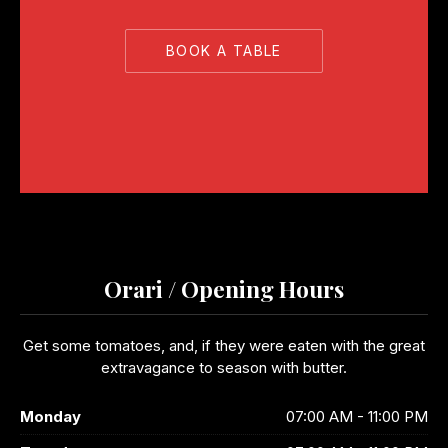
BOOK A TABLE
PREVIOUS
NE
Orari / Opening Hours
Get some tomatoes, and, if they were eaten with the great
extravagance to season with butter.
Monday
07:00 AM - 11:00 PM