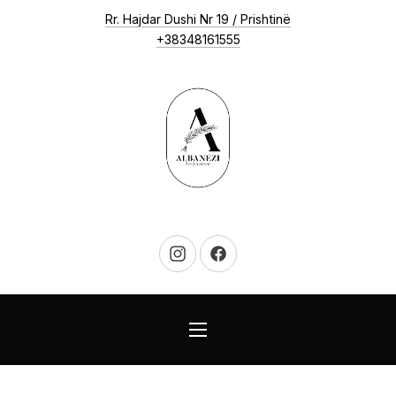
New Window
Rr. Hajdar Dushi Nr 19 / Prishtinë
CLO
+38348161555
New Window
New Window
NAVIGATION