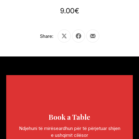
9.00€
Share:
Share on X
Share on Facebook
Share by Email
Book a Table
Ndjehuni të mirëseardhun për të përjetuar shijen
e ushqimit cilësor