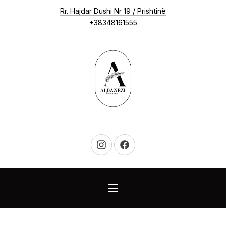
New Window
Rr. Hajdar Dushi Nr 19 / Prishtinë
CLO
+38348161555
New Window
New Window
NAVIGATION