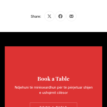
Share:
Share on X
Share on Facebook
Share by Email
Book a Table
Ndjehuni të mirëseardhun për të përjetuar shijen
e ushqimit cilësor