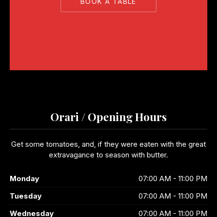
BOOK A TABLE
PREVIOUS
NE
Orari / Opening Hours
Get some tomatoes, and, if they were eaten with the great
extravagance to season with butter.
Monday
07:00 AM - 11:00 PM
Tuesday
07:00 AM - 11:00 PM
Wednesday
07:00 AM - 11:00 PM